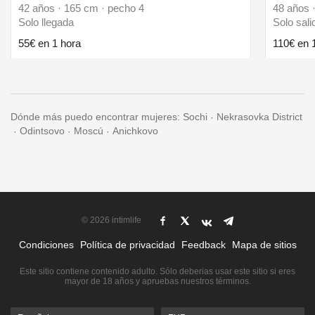
42 años · 165 cm · pecho 4
48 años 
Solo llegada
Solo sali
55€ en 1 hora
110€ en 
Dónde más puedo encontrar mujeres:
Sochi
Nekrasovka District
Odintsovo
Moscú
Anichkovo
© 2026 intimlife
Condiciones
Política de privacidad
Feedback
Mapa de sitios
Este sitio contiene contenido adulto. Sólo deberias usar este sitio si eres
mayor de 18 años y apruebas nuestros términos.