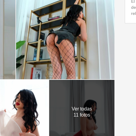
El
de
re
Ver todas
11 fotos