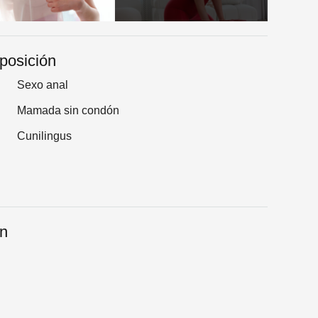
sposición
Sexo anal
Mamada sin condón
Cunilingus
an