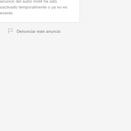
 anuncio del autor mol4 ha sido
sactivado temporalmente o ya no es
levante.
Denunciar este anuncio