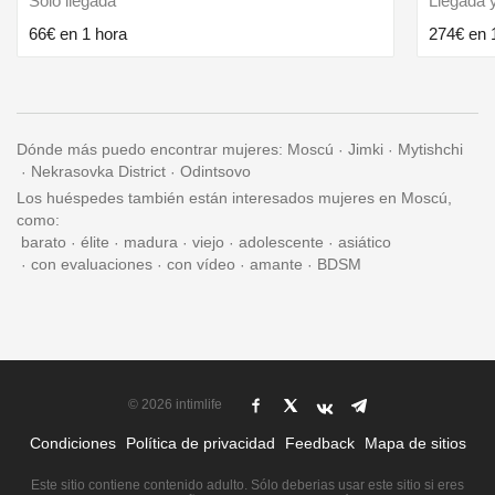
Solo llegada
Llegada y
66€ en 1 hora
274€ en 
Dónde más puedo encontrar mujeres:
Moscú
Jimki
Mytishchi
Nekrasovka District
Odintsovo
Los huéspedes también están interesados mujeres en Moscú,
como:
barato
élite
madura
viejo
adolescente
asiático
con evaluaciones
con vídeo
amante
BDSM
© 2026 intimlife
Condiciones
Política de privacidad
Feedback
Mapa de sitios
Este sitio contiene contenido adulto. Sólo deberias usar este sitio si eres