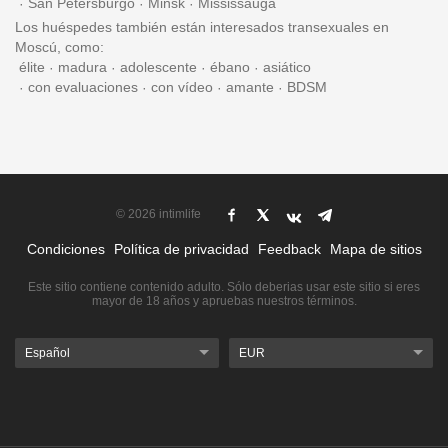
San Petersburgo
Minsk
Mississauga
Los huéspedes también están interesados transexuales en
Moscú, como:
élite
madura
adolescente
ébano
asiático
con evaluaciones
con vídeo
amante
BDSM
© 2026 intimlife
Condiciones
Política de privacidad
Feedback
Mapa de sitios
Este sitio contiene contenido adulto. Sólo deberias usar este sitio si eres
mayor de 18 años y apruebas nuestros términos.
Español
EUR