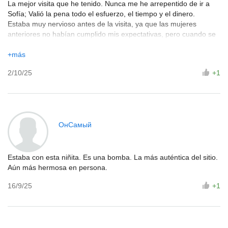
La mejor visita que he tenido. Nunca me he arrepentido de ir a
Sofía; Valió la pena todo el esfuerzo, el tiempo y el dinero.
Estaba muy nervioso antes de la visita, ya que las mujeres
anteriores no habían cumplido mis expectativas, pero cuando se
me puso la polla, toda la ansiedad y la tensión desaparecieron al
instante.
+más
Es pequeña, guapa, sociable, una gran chupadora y lamedora, y
2/10/25
+1
también muy complaciente; más que cualquier otra persona en
esta página.
Me fui hace unas horas y todavía tengo la polla dura. Parece que
así será hasta mi próxima visita...
ОнСамый
Estaba con esta niñita. Es una bomba. La más auténtica del sitio.
Aún más hermosa en persona.
16/9/25
+1