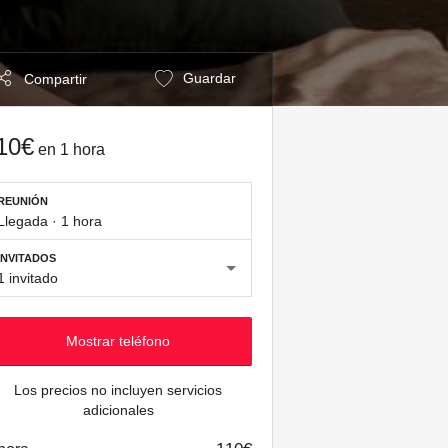
Guardar
Compartir
10€
en
1 hora
REUNIÓN
Llegada
·
1 hora
INVITADOS
1 invitado
Mostrar teléfono
Los precios no incluyen servicios
adicionales