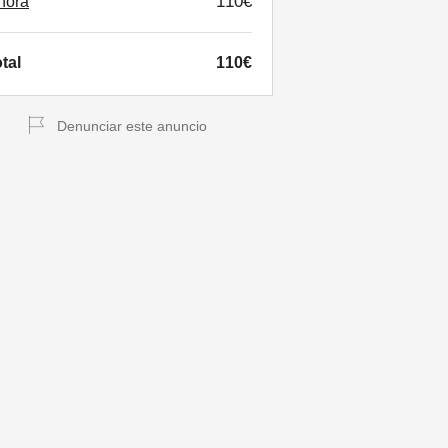
110€
hora
tal
110€
Denunciar este anuncio