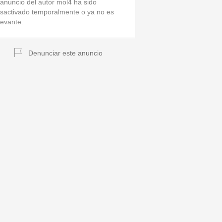
 anuncio del autor mol4 ha sido
sactivado temporalmente o ya no es
levante.
Denunciar este anuncio