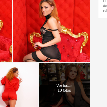
El
de
re
Ver todas
10 fotos