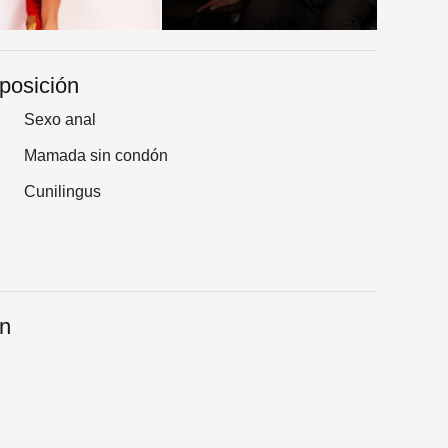
sposición
Sexo anal
Mamada sin condón
Cunilingus
an