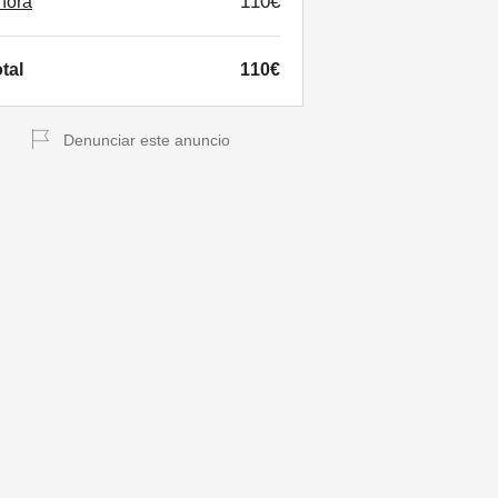
110€
hora
tal
110€
Denunciar este anuncio