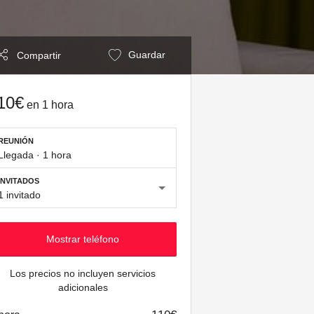
Guardar
Compartir
10€
en
1 hora
REUNIÓN
Llegada
·
1 hora
INVITADOS
1 invitado
Mostrar teléfono
Los precios no incluyen servicios
adicionales