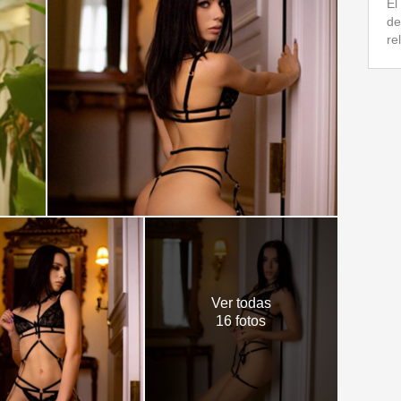
El
de
re
Ver todas
16 fotos