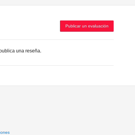
Publicar un evaluación
r publica una reseña.
iones