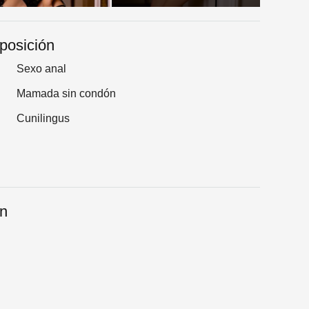
sposición
Sexo anal
Mamada sin condón
Cunilingus
an