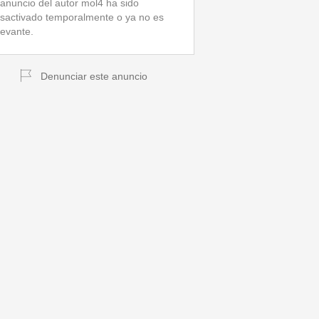
 anuncio del autor mol4 ha sido
sactivado temporalmente o ya no es
levante.
Denunciar este anuncio