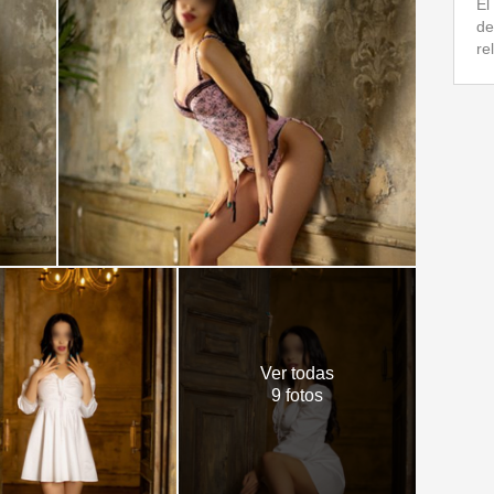
El
de
re
Ver todas
9 fotos