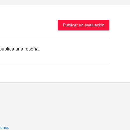
Publicar un evaluación
r publica una reseña.
iones