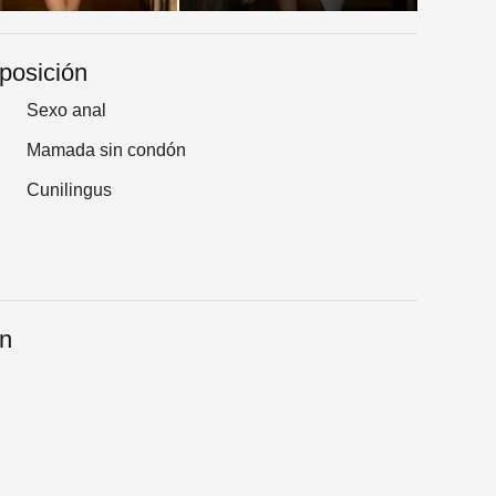
sposición
Sexo anal
Mamada sin condón
Cunilingus
an