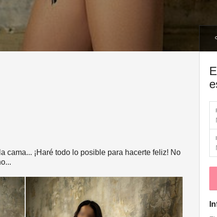
E
e
la cama... ¡Haré todo lo posible para hacerte feliz! No
o...
In