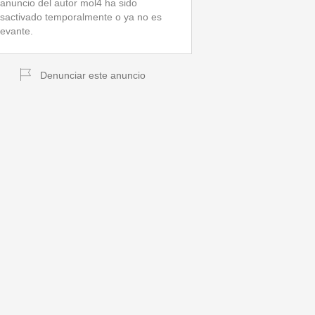
 anuncio del autor mol4 ha sido
sactivado temporalmente o ya no es
levante.
Denunciar este anuncio