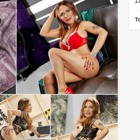
1 
To