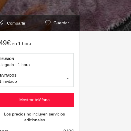
Guardar
Compartir
49€
en
1 hora
REUNIÓN
Llegada
·
1 hora
INVITADOS
1 invitado
Mostrar teléfono
Los precios no incluyen servicios
adicionales