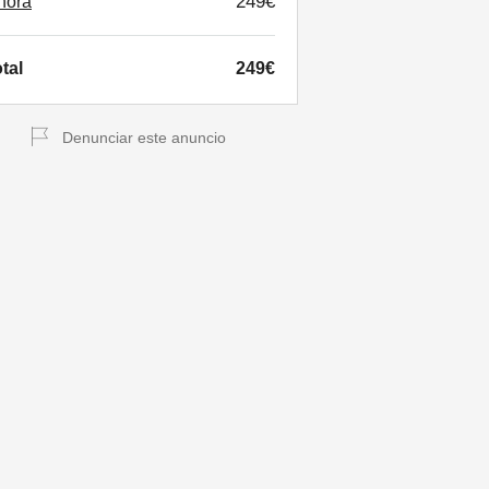
249€
hora
tal
249€
Denunciar este anuncio