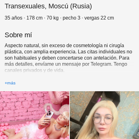
Transexuales, Moscú (Rusia)
35 años · 178 cm · 70 kg · pecho 3 · vergas 22 cm
Sobre mí
Aspecto natural, sin exceso de cosmetología ni cirugía
plástica, con amplia experiencia. Las citas individuales no
son habituales y deben concertarse con antelación. Para
más detalles, envíame un mensaje por Telegram. Tengo
canales privados y de vida.
Valoro tu tiempo y el mío. Confirmación por videollamada.
+más