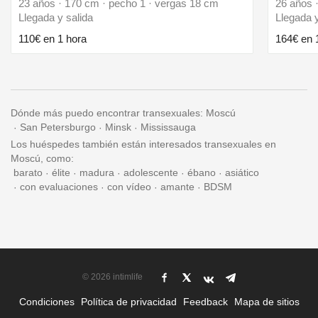
23 años · 170 cm · pecho 1 · vergas 18 cm
26 años 
Llegada y salida
Llegada y
110€ en 1 hora
164€ en 
Dónde más puedo encontrar transexuales:
Moscú
San Petersburgo
Minsk
Mississauga
Los huéspedes también están interesados transexuales en
Moscú, como:
barato
élite
madura
adolescente
ébano
asiático
con evaluaciones
con vídeo
amante
BDSM
© 2026 intimlife
Condiciones
Política de privacidad
Feedback
Mapa de sitios