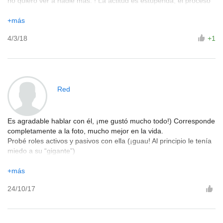
no quiero ver a nadie más. ! La actitud es estupenda, el proceso
hay que sentirlo y no leerlo en las reseñas)).
+más
4/3/18
+1
Red
Es agradable hablar con él, ¡me gustó mucho todo!) Corresponde
completamente a la foto, mucho mejor en la vida.
Probé roles activos y pasivos con ella (¡guau! Al principio le tenía
miedo a su “gigante”)
Impresionante mamá real
¡Descansando! ¡Nadie me ha hecho una mamada en mi vida!
+más
¡Definitivamente regresaré más de una vez!
24/10/17