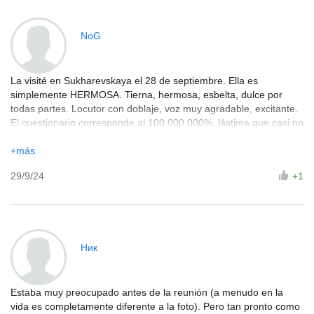
NoG
La visité en Sukharevskaya el 28 de septiembre. Ella es
simplemente HERMOSA. Tierna, hermosa, esbelta, dulce por
todas partes. Locutor con doblaje, voz muy agradable, excitante.
El cuestionario corresponde al 100.000.000%, lástima que casi no
haya extras. Ah, sí, y no se puede fumar) Definitivamente volveré.
Sonechka, ¡eres un genio!
+más
29/9/24
+1
Ник
Estaba muy preocupado antes de la reunión (a menudo en la
vida es completamente diferente a la foto). Pero tan pronto como