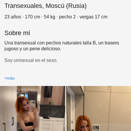
Transexuales, Moscú (Rusia)
23 años · 170 cm · 54 kg · pecho 2 · vergas 17 cm
Sobre mí
Una transexual con pechos naturales talla B, un trasero
jugoso y un pene delicioso.
Soy unisexual en el sexo.
Todo es confidencial.
+más
Juegos de rol, dominación, ama, humillación, asfixia,
fetichismo de pies, sentarme en el trasero, semen, orina,
fisting, eyaculación y vestirte con lencería. Lo tengo todo.
Vivo sola y encuentros sin pago por adelantado. Envía un
mensaje o llama para hablar. También tengo videos
sexuales y mis propios videos porno.