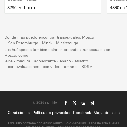
329€ en 1 hora
439€ en 
Dónde más puedo encontrar transexuales:
Moscú
San Petersburgo
Minsk
Mississauga
Los huéspedes también están interesados transexuales en
Moscú, como:
élite
madura
adolescente
ébano
asiático
con evaluaciones
con vídeo
amante
BDSM
© 2026 intimlife
Condiciones
Política de privacidad
Feedback
Mapa de sitios
Este sitio contiene contenido adulto. Sólo deberias usar este sitio si eres