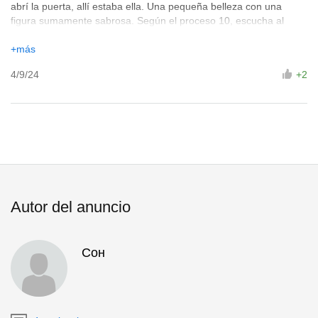
abrí la puerta, allí estaba ella. Una pequeña belleza con una
figura sumamente sabrosa. Según el proceso 10, escucha al
cliente y trata de complacerlo. ¡Definitivamente lo recomiendo!
Definitivamente lo repetiré otra vez)) Y también hay tg... Solo hay
+más
uno##b)
4/9/24
+2
Autor del anuncio
Сон