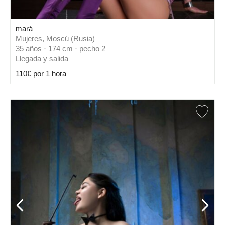
mará
Mujeres, Moscú (Rusia)
35 años · 174 cm · pecho 2
Llegada y salida
110€ por 1 hora