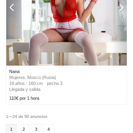
Nana
Mujeres, Moscú (Rusia)
18 años · 160 cm · pecho 3
Llegada y salida
110€ por 1 hora
1—24 de 90 anuncios
1
2
3
4