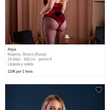
Anya
Mujeres, Moscú (Rusia)
19 años · 163 cm · pecho 4
Llegada y salida
110€ por 1 hora