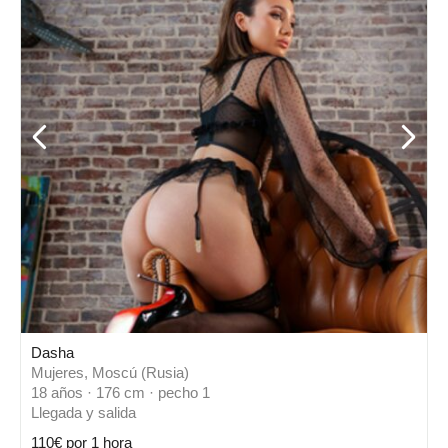
Dasha
Mujeres, Moscú (Rusia)
18 años · 176 cm · pecho 1
Llegada y salida
110€ por 1 hora