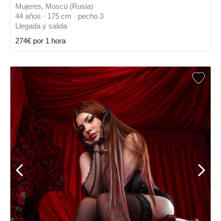
Mujeres, Moscú (Rusia)
44 años · 175 cm · pecho 3
Llegada y salida
274€ por 1 hora