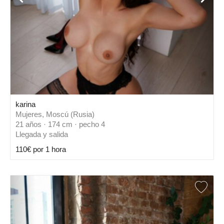
karina
Mujeres, Moscú (Rusia)
21 años · 174 cm · pecho 4
Llegada y salida
110€ por 1 hora