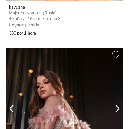
ksyusha
Mujeres, Koroliov (Rusia)
40 años · 166 cm · pecho 3
Llegada y salida
38€ por 1 hora