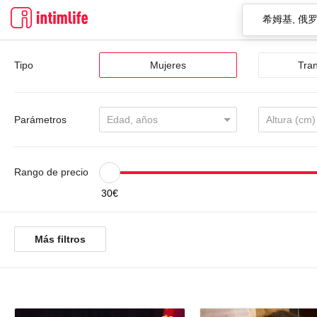
Tipo
Mujeres
Tra
Parámetros
Edad, años
Altura (cm)
Rango de precio
30€
Más filtros