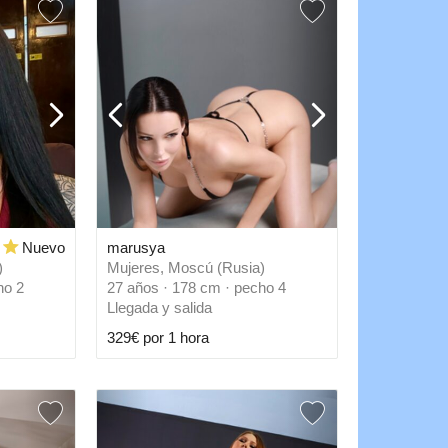
Nuevo
marusya
)
Mujeres, Moscú (Rusia)
ho 2
27 años · 178 cm · pecho 4
Llegada y salida
329€ por 1 hora